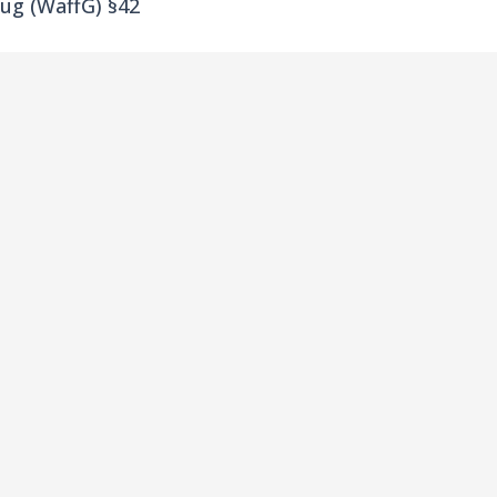
ug (WaffG) §42