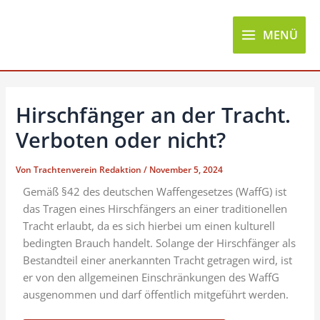
Zum
Post
Main
Inhalt
navigation
MENÜ
Menu
springen
Hirschfänger an der Tracht.
Verboten oder nicht?
Von
Trachtenverein Redaktion
/
November 5, 2024
Gemäß §42 des deutschen Waffengesetzes (WaffG) ist
das Tragen eines Hirschfängers an einer traditionellen
Tracht erlaubt, da es sich hierbei um einen kulturell
bedingten Brauch handelt. Solange der Hirschfänger als
Bestandteil einer anerkannten Tracht getragen wird, ist
er von den allgemeinen Einschränkungen des WaffG
ausgenommen und darf öffentlich mitgeführt werden.