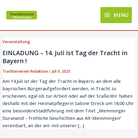
Zum
Main
Inhalt
MENÜ
Menu
springen
Veranstaltung
EINLADUNG – 14. Juli ist Tag der Tracht in
Bayern !
Trachtenverein Redaktion
/
Juli 9, 2025
Am 14.Juli ist der Tag der Tracht in Bayern, an dem alle
bayrischen Bürgeraufgefordert werden, in Tracht zu
erscheinen, egal ob zur Arbeit oder auf der Sraße.Wir haben
deshalb mit der Heimatpflegerin Sabine Streck um 18:00 Uhr
eine besondereStadtführung mit dem Titel: „Memminger
Duranand – fröhliche Geschichten aus Alt-Memmingen“
vereinbart, an der wir mit unserer […]