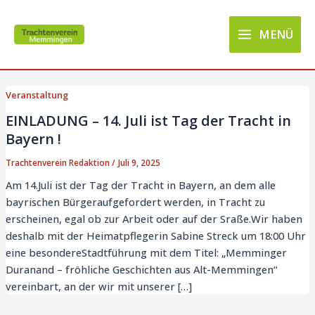
Zum
Main
Inhalt
MENÜ
Menu
springen
Veranstaltung
EINLADUNG – 14. Juli ist Tag der Tracht in
Bayern !
Trachtenverein Redaktion
/
Juli 9, 2025
Am 14.Juli ist der Tag der Tracht in Bayern, an dem alle
bayrischen Bürgeraufgefordert werden, in Tracht zu
erscheinen, egal ob zur Arbeit oder auf der Sraße.Wir haben
deshalb mit der Heimatpflegerin Sabine Streck um 18:00 Uhr
eine besondereStadtführung mit dem Titel: „Memminger
Duranand – fröhliche Geschichten aus Alt-Memmingen“
vereinbart, an der wir mit unserer […]