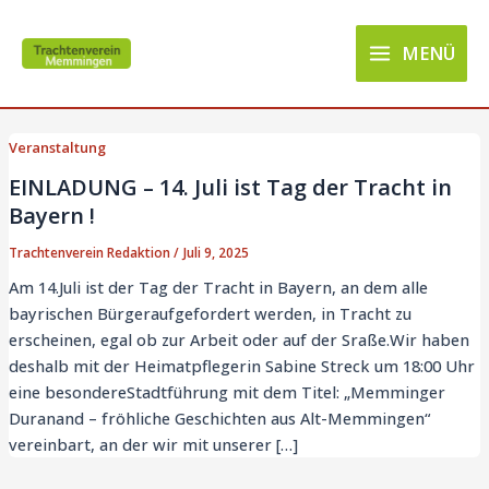
Zum
Main
Inhalt
MENÜ
Menu
springen
Veranstaltung
EINLADUNG – 14. Juli ist Tag der Tracht in
Bayern !
Trachtenverein Redaktion
/
Juli 9, 2025
Am 14.Juli ist der Tag der Tracht in Bayern, an dem alle
bayrischen Bürgeraufgefordert werden, in Tracht zu
erscheinen, egal ob zur Arbeit oder auf der Sraße.Wir haben
deshalb mit der Heimatpflegerin Sabine Streck um 18:00 Uhr
eine besondereStadtführung mit dem Titel: „Memminger
Duranand – fröhliche Geschichten aus Alt-Memmingen“
vereinbart, an der wir mit unserer […]